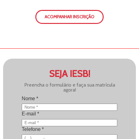
ACOMPANHAR INSCRIÇÃO
SEJA IESB!
Preencha o formulário e faça sua matrícula
agora!
Nome *
E-mail *
Telefone *